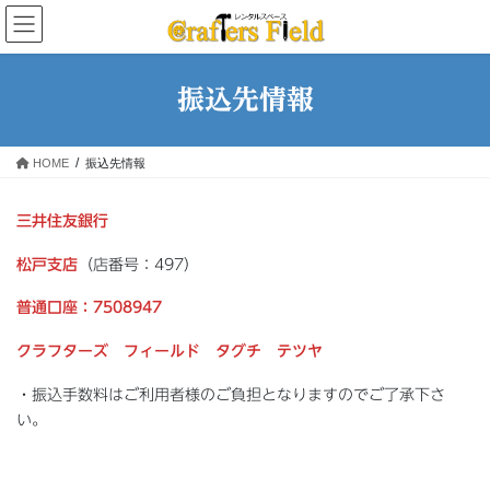
コ
ナ
ン
ビ
テ
ゲ
ン
ー
振込先情報
ツ
シ
へ
ョ
ス
ン
HOME
振込先情報
キ
に
ッ
移
プ
動
三井住友銀行
松戸支店
（店番号：497）
普通口座：7508947
クラフターズ フィールド タグチ テツヤ
・振込手数料はご利用者様のご負担となりますのでご了承下さ
い。