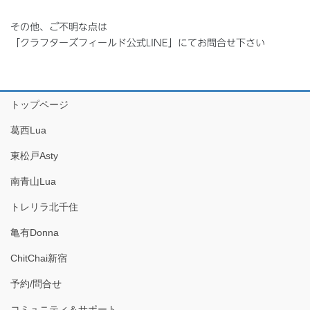
その他、ご不明な点は
「クラフターズフィールド公式LINE」にてお問合せ下さい
トップページ
葛西Lua
東松戸Asty
南青山Lua
トレリラ北千住
亀有Donna
ChitChai新宿
予約/問合せ
コミュニティ＆サポート