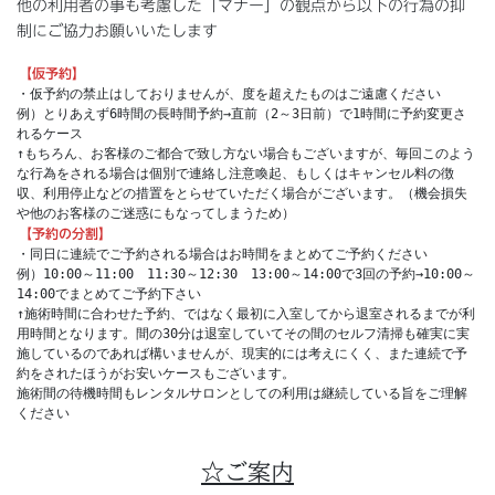
他の利用者の事も考慮した「マナー」の観点から以下の行為の抑
制にご協力お願いいたします
【仮予約】
・仮予約の禁止はしておりませんが、度を超えたものはご遠慮ください
例）とりあえず6時間の長時間予約→直前（2～3日前）で1時間に予約変更さ
れるケース
↑もちろん、お客様のご都合で致し方ない場合もございますが、毎回このよう
な行為をされる場合は個別で連絡し注意喚起、もしくはキャンセル料の徴
収、利用停止などの措置をとらせていただく場合がございます。（機会損失
や他のお客様のご迷惑にもなってしまうため）
【予約の分割】
・同日に連続でご予約される場合はお時間をまとめてご予約ください
例）10:00～11:00　11:30～12:30　13:00～14:00で3回の予約→10:00～
14:00でまとめてご予約下さい
↑施術時間に合わせた予約、ではなく最初に入室してから退室されるまでが利
用時間となります。間の30分は退室していてその間のセルフ清掃も確実に実
施しているのであれば構いませんが、現実的には考えにくく、また連続で予
約をされたほうがお安いケースもございます。
施術間の待機時間もレンタルサロンとしての利用は継続している旨をご理解
ください
☆ご案内