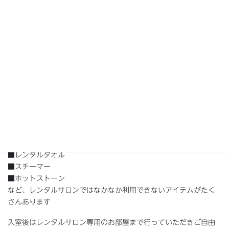
サロン説明
オーナー様が運営している既存のサロンならではのインテリアや
アイテムが豊富でレンタルサロンでも利用できる（一部有料オプ
ション）できるのが最大の魅力です。
■よもぎ蒸し
■レンタルタオル
■スチーマー
■ホットストーン
など、レンタルサロンではなかなか利用できないアイテムがたく
さんあります
入室後はレンタルサロン専用のお部屋まで行っていただきご自由