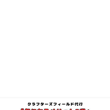
・整体院/鍼灸院
・パーソナルジム
・ダンススタジオ
・教室/学習塾など
上記の店舗を運営経営中のオーナー様
「もったいない時間がある」「使ってない部屋がある」「レンタ
ルして収益を上げたい」そんな思いがあればお気軽にご相談くだ
さい
お問合せはこちらから