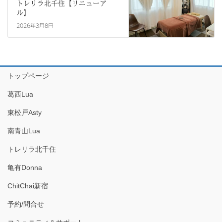
トレリラ北千住【リニューア
ル】
2026年3月8日
トップページ
葛西Lua
東松戸Asty
南青山Lua
トレリラ北千住
亀有Donna
ChitChai新宿
予約/問合せ