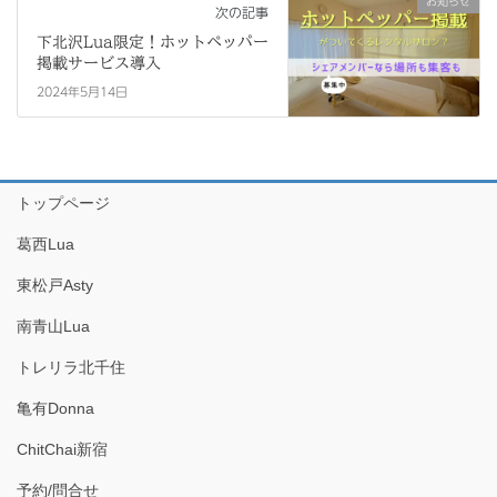
お知らせ
次の記事
下北沢Lua限定！ホットペッパー
掲載サービス導入
2024年5月14日
トップページ
葛西Lua
東松戸Asty
南青山Lua
トレリラ北千住
亀有Donna
ChitChai新宿
予約/問合せ